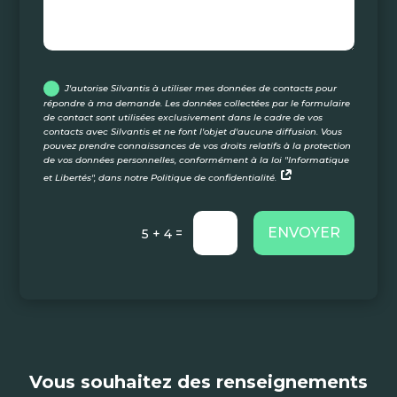
J'autorise Silvantis à utiliser mes données de contacts pour
répondre à ma demande. Les données collectées par le formulaire
de contact sont utilisées exclusivement dans le cadre de vos
contacts avec Silvantis et ne font l'objet d'aucune diffusion. Vous
pouvez prendre connaissances de vos droits relatifs à la protection
de vos données personnelles, conformément à la loi "Informatique
et Libertés", dans notre Politique de confidentialité.
ENVOYER
=
5 + 4
Vous souhaitez des renseignements