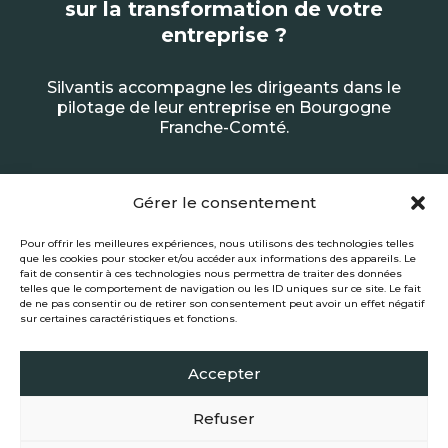
sur la transformation de votre
entreprise ?
Silvantis accompagne les dirigeants dans le
pilotage de leur entreprise en Bourgogne
Franche-Comté.
Marc Duquesne
Gérer le consentement
Pour offrir les meilleures expériences, nous utilisons des technologies telles
06.34.31.62.57

que les cookies pour stocker et/ou accéder aux informations des appareils. Le
fait de consentir à ces technologies nous permettra de traiter des données
telles que le comportement de navigation ou les ID uniques sur ce site. Le fait
de ne pas consentir ou de retirer son consentement peut avoir un effet négatif
sur certaines caractéristiques et fonctions.
Accepter
Refuser
Mentions légales
|
Politique de confidentialité
|
Politique de cookies (UE)
|
Site
réalisé par Kyracom