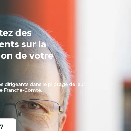
tez des
nts sur la
ion de votre
 dirigeants dans le pilotage de leur
ne Franche-Comté.
57