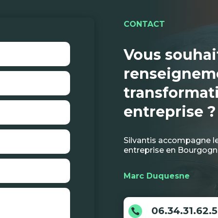
CONTACT
Vous souhai
renseigneme
transformat
entreprise ?
Silvantis accompagne les
entreprise en Bourgog
Marc Duquesne
06.34.31.62.
