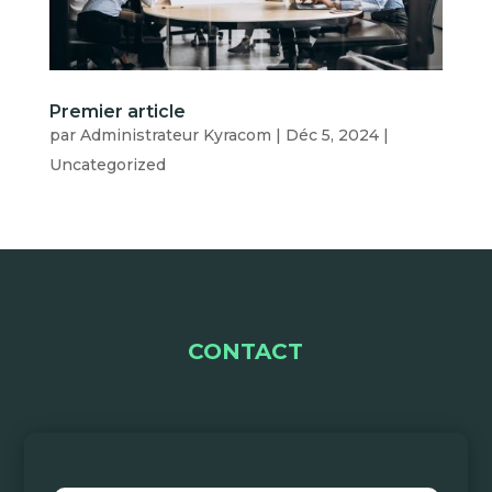
Premier article
par
Administrateur Kyracom
|
Déc 5, 2024
|
Uncategorized
CONTACT