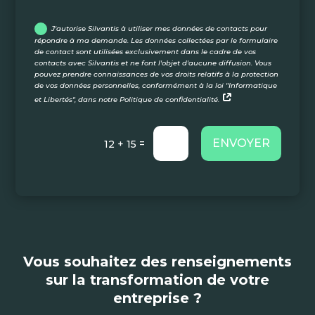
J'autorise Silvantis à utiliser mes données de contacts pour
répondre à ma demande. Les données collectées par le formulaire
de contact sont utilisées exclusivement dans le cadre de vos
contacts avec Silvantis et ne font l'objet d'aucune diffusion. Vous
pouvez prendre connaissances de vos droits relatifs à la protection
de vos données personnelles, conformément à la loi "Informatique
et Libertés", dans notre Politique de confidentialité.
ENVOYER
=
12 + 15
Vous souhaitez des renseignements
sur la transformation de votre
entreprise ?