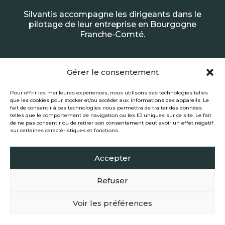
Silvantis accompagne les dirigeants dans le
pilotage de leur entreprise en Bourgogne
Franche-Comté.
Marc Duquesne
Gérer le consentement
Pour offrir les meilleures expériences, nous utilisons des technologies telles
06.34.31.62.57

que les cookies pour stocker et/ou accéder aux informations des appareils. Le
fait de consentir à ces technologies nous permettra de traiter des données
telles que le comportement de navigation ou les ID uniques sur ce site. Le fait
de ne pas consentir ou de retirer son consentement peut avoir un effet négatif
sur certaines caractéristiques et fonctions.
Accepter
Refuser
Mentions légales
|
Politique de confidentialité
|
Politique de cookies (UE)
|
Site
réalisé par Kyracom
Voir les préférences